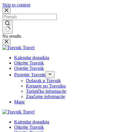
Skip to content
No results
Kalendar događaja
Otkrijte Travnik
Osjetite Travnik
Posjetite Travnik
Dolazak u Travnik
Kretanje po Travniku
Turističke informacije
Značajne informacije
Mape
Kalendar događaja
Otkrijte Travnik