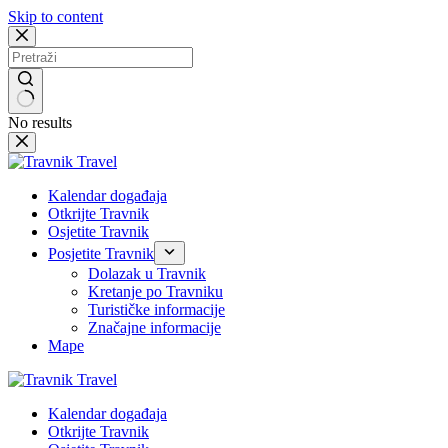
Skip to content
No results
Kalendar događaja
Otkrijte Travnik
Osjetite Travnik
Posjetite Travnik
Dolazak u Travnik
Kretanje po Travniku
Turističke informacije
Značajne informacije
Mape
Kalendar događaja
Otkrijte Travnik