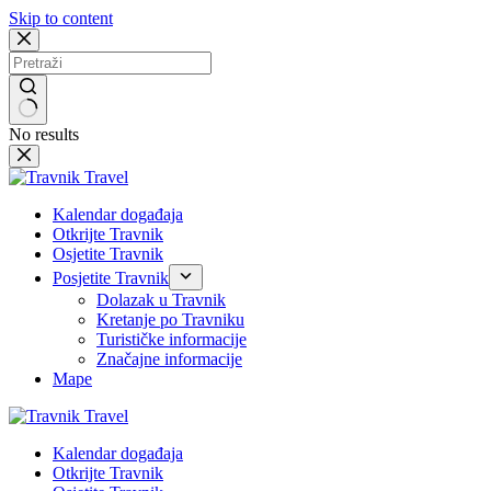
Skip to content
No results
Kalendar događaja
Otkrijte Travnik
Osjetite Travnik
Posjetite Travnik
Dolazak u Travnik
Kretanje po Travniku
Turističke informacije
Značajne informacije
Mape
Kalendar događaja
Otkrijte Travnik