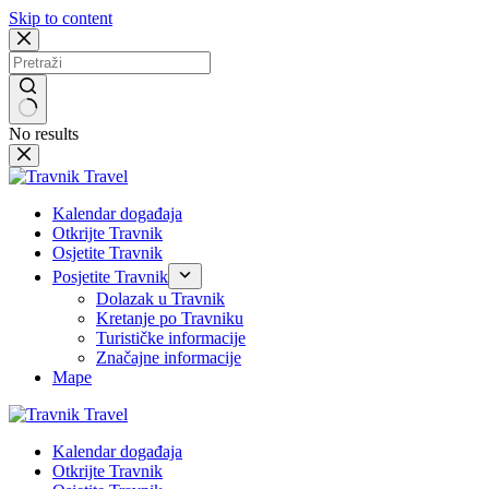
Skip to content
No results
Kalendar događaja
Otkrijte Travnik
Osjetite Travnik
Posjetite Travnik
Dolazak u Travnik
Kretanje po Travniku
Turističke informacije
Značajne informacije
Mape
Kalendar događaja
Otkrijte Travnik