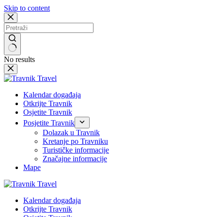
Skip to content
No results
Kalendar događaja
Otkrijte Travnik
Osjetite Travnik
Posjetite Travnik
Dolazak u Travnik
Kretanje po Travniku
Turističke informacije
Značajne informacije
Mape
Kalendar događaja
Otkrijte Travnik