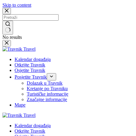
Skip to content
No results
Kalendar događaja
Otkrijte Travnik
Osjetite Travnik
Posjetite Travnik
Dolazak u Travnik
Kretanje po Travniku
Turističke informacije
Značajne informacije
Mape
Kalendar događaja
Otkrijte Travnik