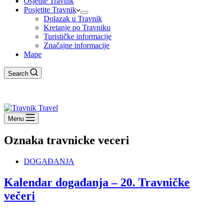
Osjetite Travnik
Posjetite Travnik
Dolazak u Travnik
Kretanje po Travniku
Turističke informacije
Značajne informacije
Mape
Search
Menu
Oznaka
travnicke veceri
DOGAĐANJA
Kalendar događanja – 20. Travničke
večeri