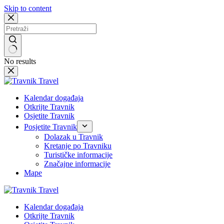
Skip to content
No results
Kalendar događaja
Otkrijte Travnik
Osjetite Travnik
Posjetite Travnik
Dolazak u Travnik
Kretanje po Travniku
Turističke informacije
Značajne informacije
Mape
Kalendar događaja
Otkrijte Travnik