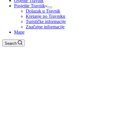
Osjetite Travnik
Posjetite Travnik
Dolazak u Travnik
Kretanje po Travniku
Turističke informacije
Značajne informacije
Mape
Search