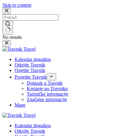
Skip to content
No results
Kalendar događaja
Otkrijte Travnik
Osjetite Travnik
Posjetite Travnik
Dolazak u Travnik
Kretanje po Travniku
Turističke informacije
Značajne informacije
Mape
Kalendar događaja
Otkrijte Travnik