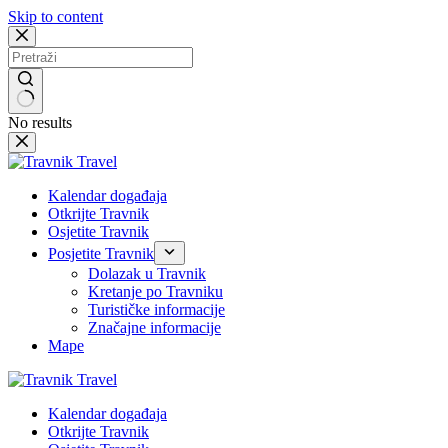
Skip to content
No results
Kalendar događaja
Otkrijte Travnik
Osjetite Travnik
Posjetite Travnik
Dolazak u Travnik
Kretanje po Travniku
Turističke informacije
Značajne informacije
Mape
Kalendar događaja
Otkrijte Travnik