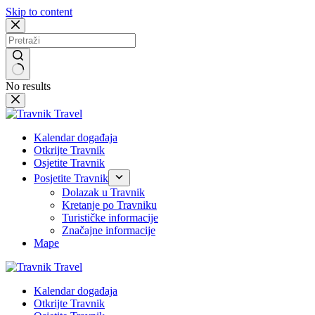
Skip to content
No results
Kalendar događaja
Otkrijte Travnik
Osjetite Travnik
Posjetite Travnik
Dolazak u Travnik
Kretanje po Travniku
Turističke informacije
Značajne informacije
Mape
Kalendar događaja
Otkrijte Travnik