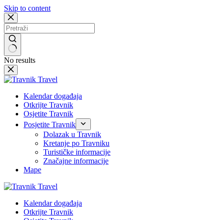
Skip to content
No results
Kalendar događaja
Otkrijte Travnik
Osjetite Travnik
Posjetite Travnik
Dolazak u Travnik
Kretanje po Travniku
Turističke informacije
Značajne informacije
Mape
Kalendar događaja
Otkrijte Travnik