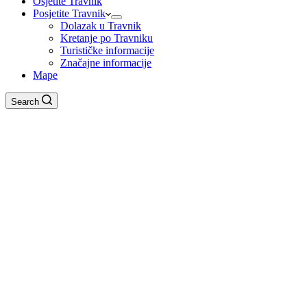
Osjetite Travnik
Posjetite Travnik
Dolazak u Travnik
Kretanje po Travniku
Turističke informacije
Značajne informacije
Mape
Search