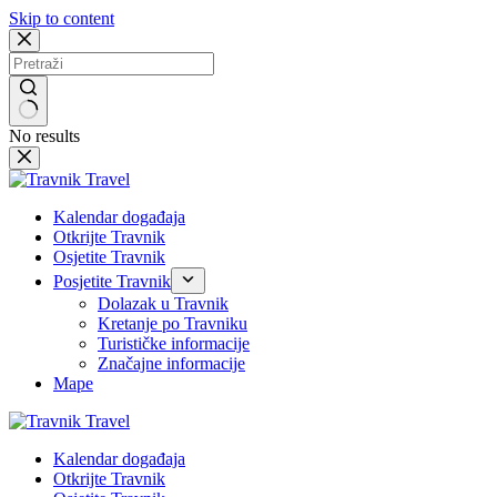
Skip to content
No results
Kalendar događaja
Otkrijte Travnik
Osjetite Travnik
Posjetite Travnik
Dolazak u Travnik
Kretanje po Travniku
Turističke informacije
Značajne informacije
Mape
Kalendar događaja
Otkrijte Travnik