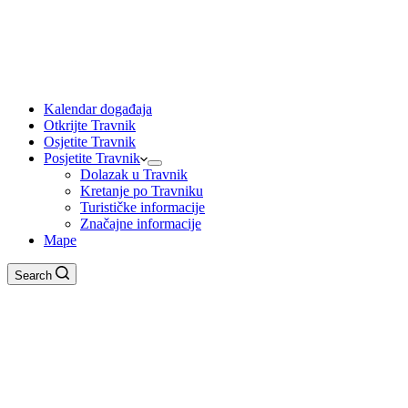
Kalendar događaja
Otkrijte Travnik
Osjetite Travnik
Posjetite Travnik
Dolazak u Travnik
Kretanje po Travniku
Turističke informacije
Značajne informacije
Mape
Search