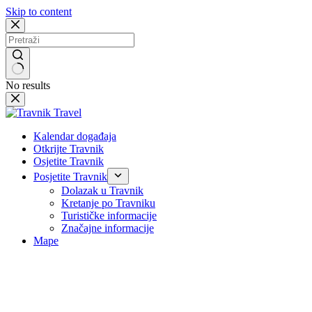
Skip to content
No results
Kalendar događaja
Otkrijte Travnik
Osjetite Travnik
Posjetite Travnik
Dolazak u Travnik
Kretanje po Travniku
Turističke informacije
Značajne informacije
Mape