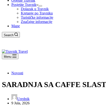
Osjetite Travnik
Posjetite Travnik
Dolazak u Travnik
Kretanje po Travniku
Turističke informacije
Značajne informacije
Mape
Search
Menu
Novosti
SARADNJA SA CAFFE SLAS
Urednik
9 Jula, 2026