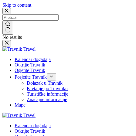
Skip to content
No results
Kalendar događaja
Otkrijte Travnik
Osjetite Travnik
Posjetite Travnik
Dolazak u Travnik
Kretanje po Travniku
Turističke informacije
Značajne informacije
Mape
Kalendar događaja
Otkrijte Travnik