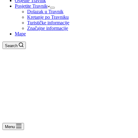
Osjetite Travnik
Posjetite Travnik
Dolazak u Travnik
Kretanje po Travniku
Turističke informacije
Značajne informacije
Mape
Search
Menu