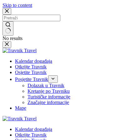
Skip to content
No results
Kalendar događaja
Otkrijte Travnik
Osjetite Travnik
Posjetite Travnik
Dolazak u Travnik
Kretanje po Travniku
Turističke informacije
Značajne informacije
Mape
Kalendar događaja
Otkrijte Travnik