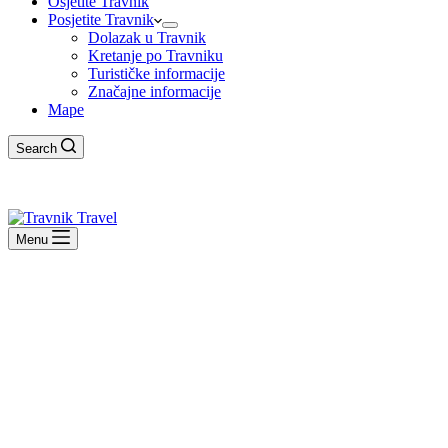
Osjetite Travnik
Posjetite Travnik
Dolazak u Travnik
Kretanje po Travniku
Turističke informacije
Značajne informacije
Mape
Search
Menu
DOGAĐANJA
Novosti
PROMOCIJA KNJIGE “BAR
Urednik
6 Jula, 2026