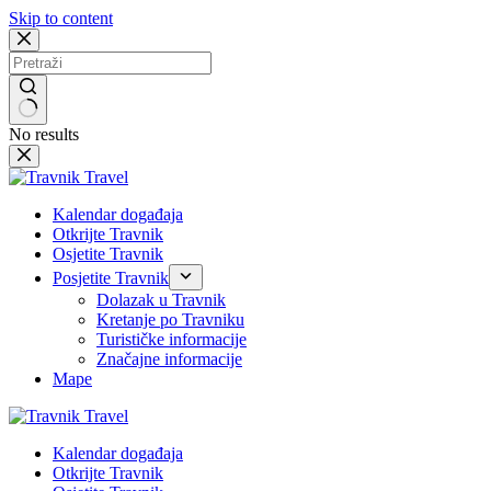
Skip to content
No results
Kalendar događaja
Otkrijte Travnik
Osjetite Travnik
Posjetite Travnik
Dolazak u Travnik
Kretanje po Travniku
Turističke informacije
Značajne informacije
Mape
Kalendar događaja
Otkrijte Travnik