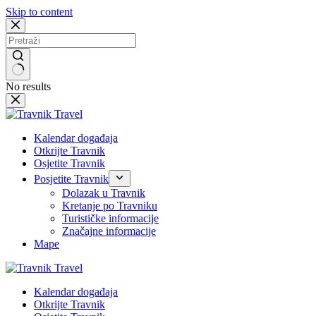
Skip to content
No results
Kalendar događaja
Otkrijte Travnik
Osjetite Travnik
Posjetite Travnik
Dolazak u Travnik
Kretanje po Travniku
Turističke informacije
Značajne informacije
Mape
Kalendar događaja
Otkrijte Travnik