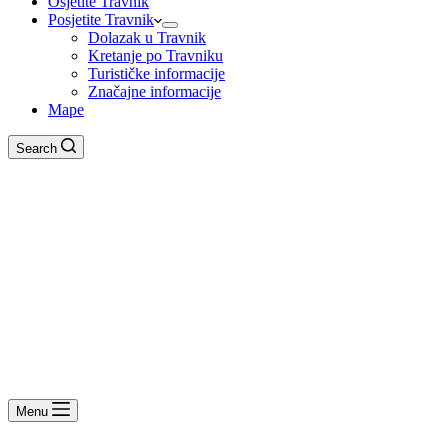
Osjetite Travnik
Posjetite Travnik
Dolazak u Travnik
Kretanje po Travniku
Turističke informacije
Značajne informacije
Mape
Search
Menu