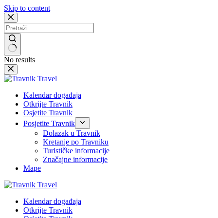
Skip to content
No results
Kalendar događaja
Otkrijte Travnik
Osjetite Travnik
Posjetite Travnik
Dolazak u Travnik
Kretanje po Travniku
Turističke informacije
Značajne informacije
Mape
Kalendar događaja
Otkrijte Travnik