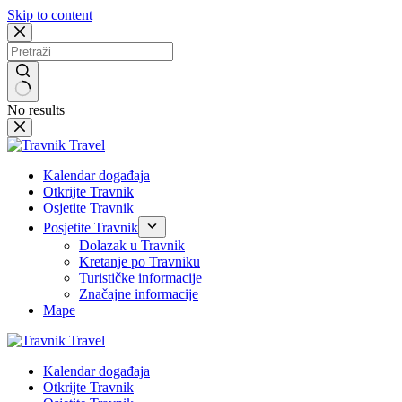
Skip to content
No results
Kalendar događaja
Otkrijte Travnik
Osjetite Travnik
Posjetite Travnik
Dolazak u Travnik
Kretanje po Travniku
Turističke informacije
Značajne informacije
Mape
Kalendar događaja
Otkrijte Travnik