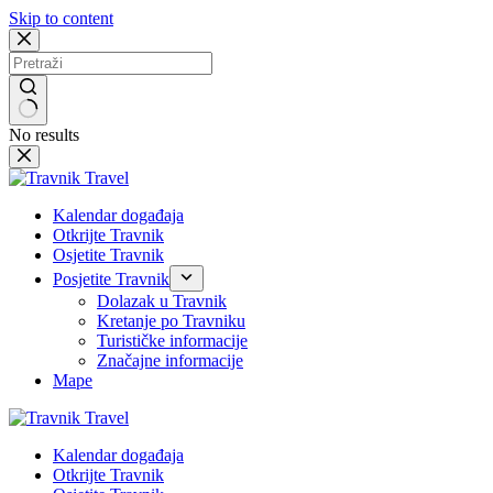
Skip to content
No results
Kalendar događaja
Otkrijte Travnik
Osjetite Travnik
Posjetite Travnik
Dolazak u Travnik
Kretanje po Travniku
Turističke informacije
Značajne informacije
Mape
Kalendar događaja
Otkrijte Travnik