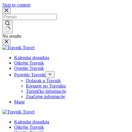
Skip to content
No results
Kalendar događaja
Otkrijte Travnik
Osjetite Travnik
Posjetite Travnik
Dolazak u Travnik
Kretanje po Travniku
Turističke informacije
Značajne informacije
Mape
Kalendar događaja
Otkrijte Travnik