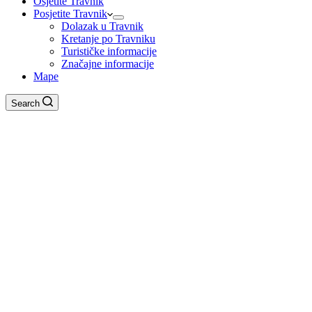
Osjetite Travnik
Posjetite Travnik
Dolazak u Travnik
Kretanje po Travniku
Turističke informacije
Značajne informacije
Mape
Search