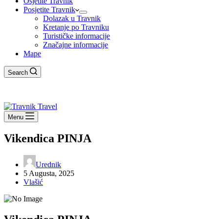
Osjetite Travnik
Posjetite Travnik
Dolazak u Travnik
Kretanje po Travniku
Turističke informacije
Značajne informacije
Mape
Search
Menu
Vikendica PINJA
Urednik
5 Augusta, 2025
Vlašić