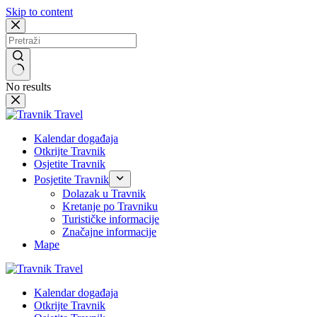
Skip to content
No results
Kalendar događaja
Otkrijte Travnik
Osjetite Travnik
Posjetite Travnik
Dolazak u Travnik
Kretanje po Travniku
Turističke informacije
Značajne informacije
Mape
Kalendar događaja
Otkrijte Travnik