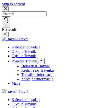
Skip to content
No results
Kalendar događaja
Otkrijte Travnik
Osjetite Travnik
Posjetite Travnik
Dolazak u Travnik
Kretanje po Travniku
Turističke informacije
Značajne informacije
Mape
Kalendar događaja
Otkrijte Travnik