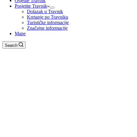
Osjetite Travnik
Posjetite Travnik
Dolazak u Travnik
Kretanje po Travniku
Turističke informacije
Značajne informacije
Mape
Search