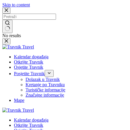
Skip to content
No results
Kalendar događaja
Otkrijte Travnik
Osjetite Travnik
Posjetite Travnik
Dolazak u Travnik
Kretanje po Travniku
Turističke informacije
Značajne informacije
Mape
Kalendar događaja
Otkrijte Travnik