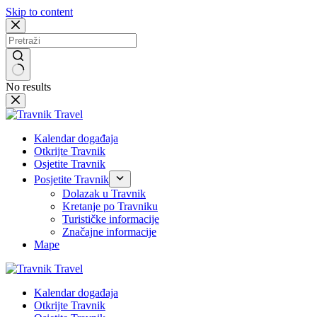
Skip to content
No results
Kalendar događaja
Otkrijte Travnik
Osjetite Travnik
Posjetite Travnik
Dolazak u Travnik
Kretanje po Travniku
Turističke informacije
Značajne informacije
Mape
Kalendar događaja
Otkrijte Travnik