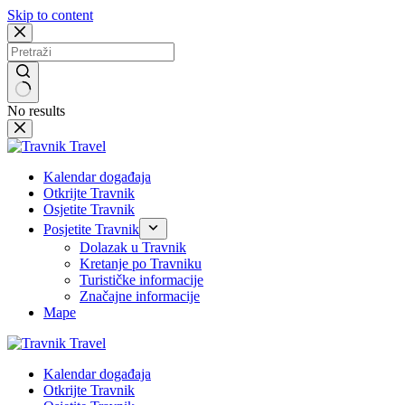
Skip to content
No results
Kalendar događaja
Otkrijte Travnik
Osjetite Travnik
Posjetite Travnik
Dolazak u Travnik
Kretanje po Travniku
Turističke informacije
Značajne informacije
Mape
Kalendar događaja
Otkrijte Travnik