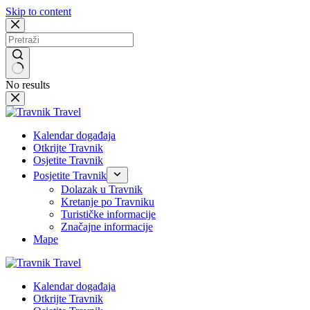
Skip to content
No results
Kalendar događaja
Otkrijte Travnik
Osjetite Travnik
Posjetite Travnik
Dolazak u Travnik
Kretanje po Travniku
Turističke informacije
Značajne informacije
Mape
Kalendar događaja
Otkrijte Travnik