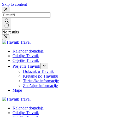
Skip to content
No results
Kalendar događaja
Otkrijte Travnik
Osjetite Travnik
Posjetite Travnik
Dolazak u Travnik
Kretanje po Travniku
Turističke informacije
Značajne informacije
Mape
Kalendar događaja
Otkrijte Travnik