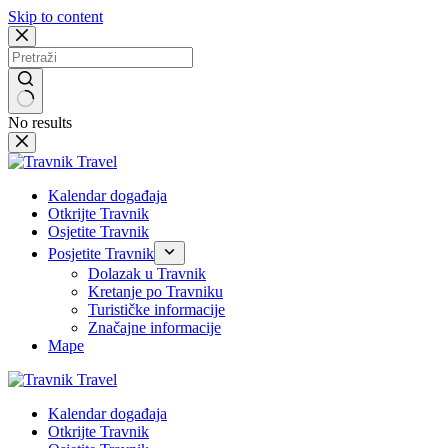
Skip to content
No results
Kalendar događaja
Otkrijte Travnik
Osjetite Travnik
Posjetite Travnik
Dolazak u Travnik
Kretanje po Travniku
Turističke informacije
Značajne informacije
Mape
Kalendar događaja
Otkrijte Travnik