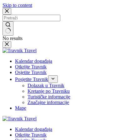
Skip to content
No results
Kalendar događaja
Otkrijte Travnik
Osjetite Travnik
Posjetite Travnik
Dolazak u Travnik
Kretanje po Travniku
Turističke informacije
Značajne informacije
Mape
Kalendar događaja
Otkrijte Travnik