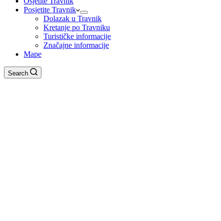
Osjetite Travnik
Posjetite Travnik
Dolazak u Travnik
Kretanje po Travniku
Turističke informacije
Značajne informacije
Mape
Search