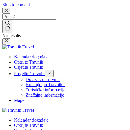
Skip to content
No results
Kalendar događaja
Otkrijte Travnik
Osjetite Travnik
Posjetite Travnik
Dolazak u Travnik
Kretanje po Travniku
Turističke informacije
Značajne informacije
Mape
Kalendar događaja
Otkrijte Travnik