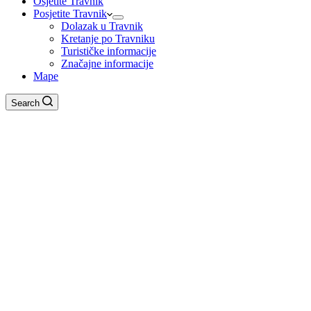
Osjetite Travnik
Posjetite Travnik
Dolazak u Travnik
Kretanje po Travniku
Turističke informacije
Značajne informacije
Mape
Search