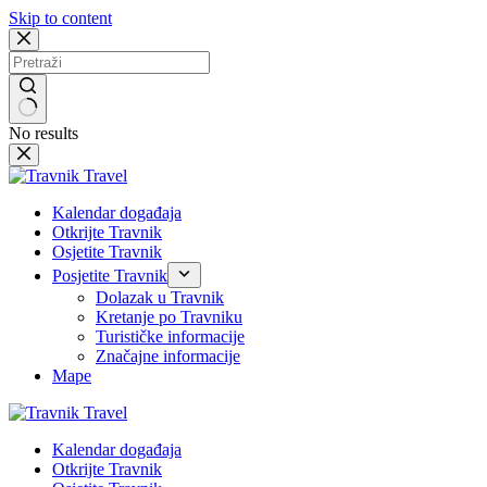
Skip to content
No results
Kalendar događaja
Otkrijte Travnik
Osjetite Travnik
Posjetite Travnik
Dolazak u Travnik
Kretanje po Travniku
Turističke informacije
Značajne informacije
Mape
Kalendar događaja
Otkrijte Travnik