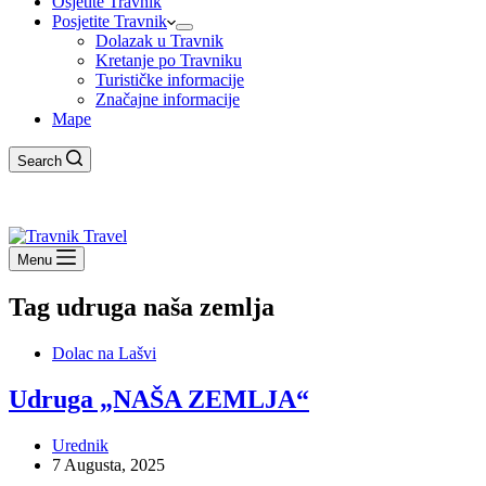
Osjetite Travnik
Posjetite Travnik
Dolazak u Travnik
Kretanje po Travniku
Turističke informacije
Značajne informacije
Mape
Search
Menu
Tag
udruga naša zemlja
Dolac na Lašvi
Udruga „NAŠA ZEMLJA“
Urednik
7 Augusta, 2025