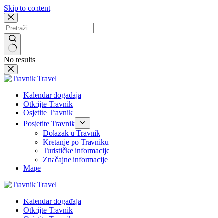
Skip to content
No results
Kalendar događaja
Otkrijte Travnik
Osjetite Travnik
Posjetite Travnik
Dolazak u Travnik
Kretanje po Travniku
Turističke informacije
Značajne informacije
Mape
Kalendar događaja
Otkrijte Travnik