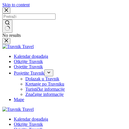
Skip to content
No results
Kalendar događaja
Otkrijte Travnik
Osjetite Travnik
Posjetite Travnik
Dolazak u Travnik
Kretanje po Travniku
Turističke informacije
Značajne informacije
Mape
Kalendar događaja
Otkrijte Travnik