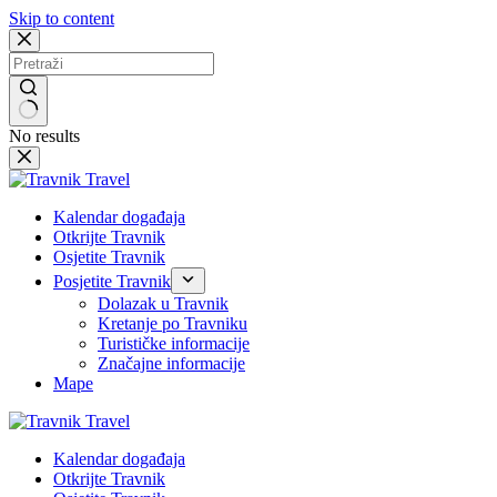
Skip to content
No results
Kalendar događaja
Otkrijte Travnik
Osjetite Travnik
Posjetite Travnik
Dolazak u Travnik
Kretanje po Travniku
Turističke informacije
Značajne informacije
Mape
Kalendar događaja
Otkrijte Travnik