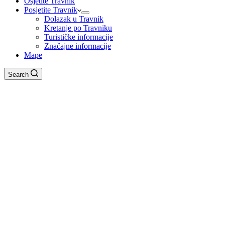
Osjetite Travnik
Posjetite Travnik
Dolazak u Travnik
Kretanje po Travniku
Turističke informacije
Značajne informacije
Mape
Search