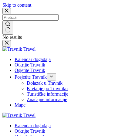
Skip to content
No results
Kalendar događaja
Otkrijte Travnik
Osjetite Travnik
Posjetite Travnik
Dolazak u Travnik
Kretanje po Travniku
Turističke informacije
Značajne informacije
Mape
Kalendar događaja
Otkrijte Travnik