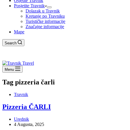
Osjetite Travnik
Posjetite Travnik
Dolazak u Travnik
Kretanje po Travniku
Turističke informacije
Značajne informacije
Mape
Search
Menu
Tag
pizzeria čarli
Travnik
Pizzeria ČARLI
Urednik
4 Augusta, 2025