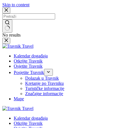
Skip to content
No results
Kalendar događaja
Otkrijte Travnik
Osjetite Travnik
Posjetite Travnik
Dolazak u Travnik
Kretanje po Travniku
Turističke informacije
Značajne informacije
Mape
Kalendar događaja
Otkrijte Travnik