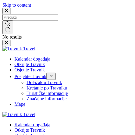
Skip to content
No results
Kalendar događaja
Otkrijte Travnik
Osjetite Travnik
Posjetite Travnik
Dolazak u Travnik
Kretanje po Travniku
Turističke informacije
Značajne informacije
Mape
Kalendar događaja
Otkrijte Travnik