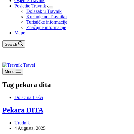
Osjetite Travnik
Posjetite Travnik
Dolazak u Travnik
Kretanje po Travniku
Turističke informacije
Značajne informacije
Mape
Search
Menu
Tag
pekara dita
Dolac na Lašvi
Pekara DITA
Urednik
4 Augusta, 2025