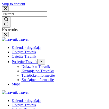
Skip to content
No results
Kalendar događaja
Otkrijte Travnik
Osjetite Travnik
Posjetite Travnik
Dolazak u Travnik
Kretanje po Travniku
Turističke informacije
Značajne informacije
Mape
Kalendar događaja
Otkrijte Travnik