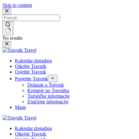
Skip to content
No results
Kalendar događaja
Otkrijte Travnik
Osjetite Travnik
Posjetite Travnik
Dolazak u Travnik
Kretanje po Travniku
Turističke informacije
Značajne informacije
Mape
Kalendar događaja
Otkrijte Travnik