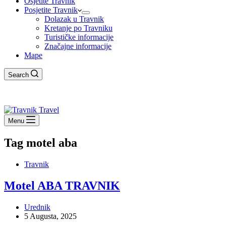
Osjetite Travnik
Posjetite Travnik
Dolazak u Travnik
Kretanje po Travniku
Turističke informacije
Značajne informacije
Mape
Search
Menu
Tag
motel aba
Travnik
Motel ABA TRAVNIK
Urednik
5 Augusta, 2025