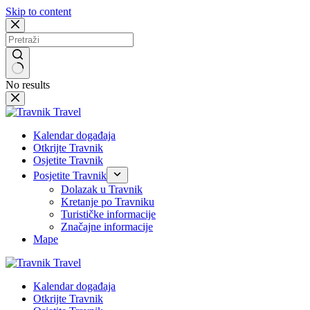
Skip to content
No results
Kalendar događaja
Otkrijte Travnik
Osjetite Travnik
Posjetite Travnik
Dolazak u Travnik
Kretanje po Travniku
Turističke informacije
Značajne informacije
Mape
Kalendar događaja
Otkrijte Travnik