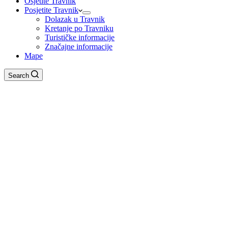
Osjetite Travnik
Posjetite Travnik
Dolazak u Travnik
Kretanje po Travniku
Turističke informacije
Značajne informacije
Mape
Search