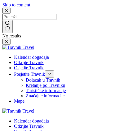
Skip to content
No results
Kalendar događaja
Otkrijte Travnik
Osjetite Travnik
Posjetite Travnik
Dolazak u Travnik
Kretanje po Travniku
Turističke informacije
Značajne informacije
Mape
Kalendar događaja
Otkrijte Travnik