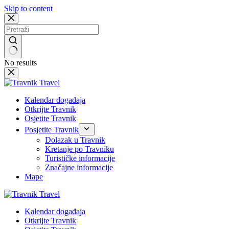
Skip to content
No results
Kalendar događaja
Otkrijte Travnik
Osjetite Travnik
Posjetite Travnik
Dolazak u Travnik
Kretanje po Travniku
Turističke informacije
Značajne informacije
Mape
Kalendar događaja
Otkrijte Travnik