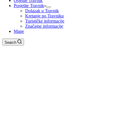
Osjetite Travnik
Posjetite Travnik
Dolazak u Travnik
Kretanje po Travniku
Turističke informacije
Značajne informacije
Mape
Search