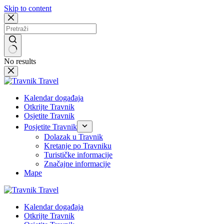
Skip to content
No results
Kalendar događaja
Otkrijte Travnik
Osjetite Travnik
Posjetite Travnik
Dolazak u Travnik
Kretanje po Travniku
Turističke informacije
Značajne informacije
Mape
Kalendar događaja
Otkrijte Travnik