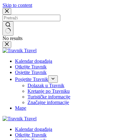
Skip to content
No results
Kalendar događaja
Otkrijte Travnik
Osjetite Travnik
Posjetite Travnik
Dolazak u Travnik
Kretanje po Travniku
Turističke informacije
Značajne informacije
Mape
Kalendar događaja
Otkrijte Travnik