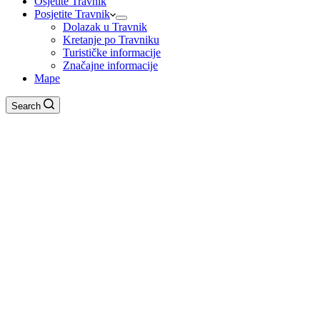
Osjetite Travnik
Posjetite Travnik
Dolazak u Travnik
Kretanje po Travniku
Turističke informacije
Značajne informacije
Mape
Search