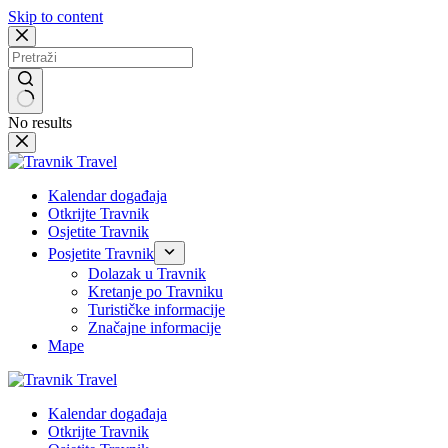
Skip to content
No results
Kalendar događaja
Otkrijte Travnik
Osjetite Travnik
Posjetite Travnik
Dolazak u Travnik
Kretanje po Travniku
Turističke informacije
Značajne informacije
Mape
Kalendar događaja
Otkrijte Travnik