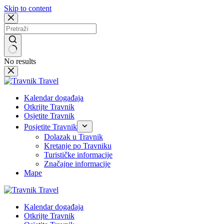
Skip to content
No results
Kalendar događaja
Otkrijte Travnik
Osjetite Travnik
Posjetite Travnik
Dolazak u Travnik
Kretanje po Travniku
Turističke informacije
Značajne informacije
Mape
Kalendar događaja
Otkrijte Travnik