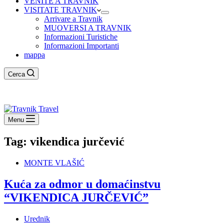
VENITE A TRAVNIK
VISITATE TRAVNIK
Arrivare a Travnik
MUOVERSI A TRAVNIK
Informazioni Turistiche
Informazioni Importanti
mappa
Cerca
Menu
Tag:
vikendica jurčević
MONTE VLAŠIĆ
Kuća za odmor u domaćinstvu
“VIKENDICA JURČEVIĆ”
Urednik