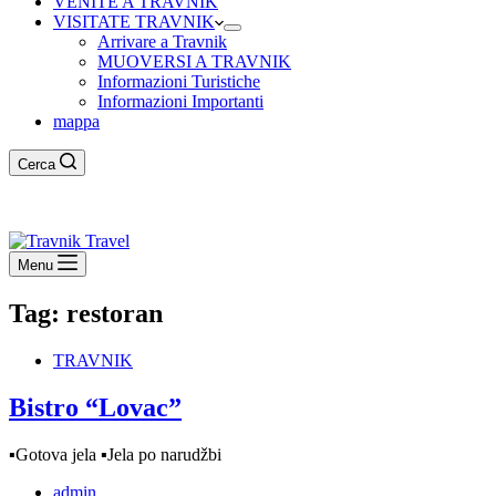
VENITE A TRAVNIK
VISITATE TRAVNIK
Arrivare a Travnik
MUOVERSI A TRAVNIK
Informazioni Turistiche
Informazioni Importanti
mappa
Cerca
Menu
Tag:
restoran
TRAVNIK
Bistro “Lovac”
▪️Gotova jela ▪️Jela po narudžbi
admin